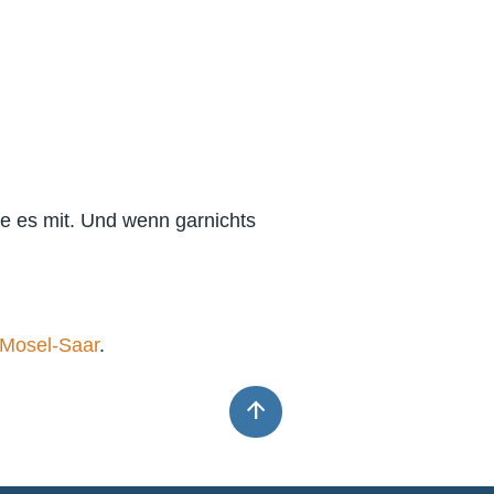
ie es mit. Und wenn garnichts
Mosel-Saar
.
arrow_upward